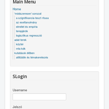
Main Menu
Home
'módszeresen' sorozat
a szignifikancia-teszt rítusa
az esettanulmány
elmélet és empíria
terepjárók
logisztikus regresszió
adat-terek
köztér
mta kdk
kutatások élőben
attitűdök és témakeretezés
SLogin
Username
Jelszó