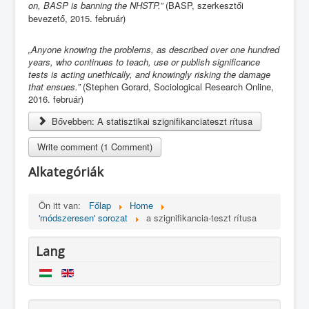
on, BASP is banning the NHSTP.”
(BASP, szerkesztői
bevezető, 2015. február)
„Anyone knowing the problems, as described over one hundred
years, who continues to teach, use or publish significance
tests is acting unethically, and knowingly risking the damage
that ensues.”
(Stephen Gorard, Sociological Research Online,
2016. február)
Bővebben: A statisztikai szignifikanciateszt rítusa
Write comment (1 Comment)
Alkategóriák
Ön itt van:
Főlap
Home
'módszeresen' sorozat
a szignifikancia-teszt rítusa
Lang