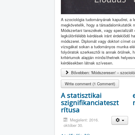
A szociológia tudományának kapuőrei, a leg
megkövetelik, hogy a társadalomkutatók m
Módszertani tanszékek, vagy specializált o
legkülönfélébb kérdések iránt érdeklődő 
módszerei. Diplomát vagy doktori címet cs
vizsgákat sokan a tudományos munka elégsé
folyóiratok szerkesztői is annak örülnek,
kritériumok alapján minősíthetnek helyesn
kérdésekben látnak szívesen.
Bővebben: 'Módszeresen' – szociológ
Write comment (1 Comment)
A statisztikai
szignifikanciateszt
rítusa
Megjelent: 2016.
október 30.