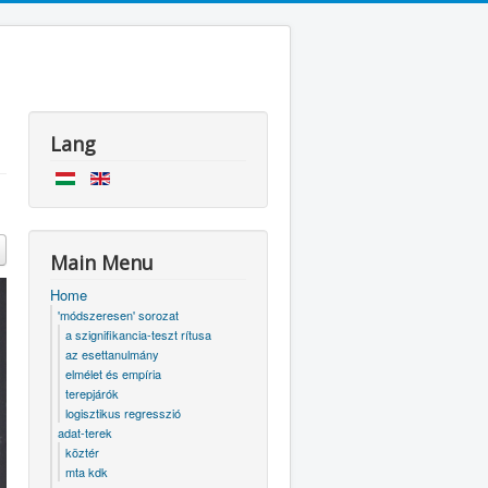
Lang
Main Menu
Home
'módszeresen' sorozat
a szignifikancia-teszt rítusa
az esettanulmány
elmélet és empíria
terepjárók
logisztikus regresszió
adat-terek
köztér
mta kdk