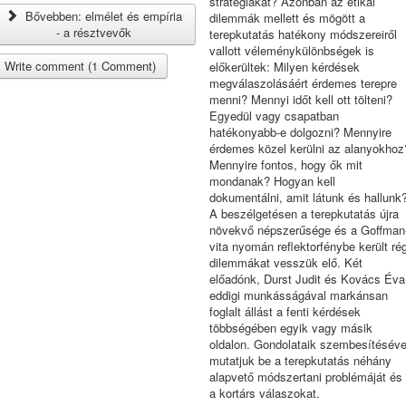
stratégiákat? Azonban az etikai
Bővebben: elmélet és empíria
dilemmák mellett és mögött a
- a résztvevők
terepkutatás hatékony módszereiről
vallott véleménykülönbségek is
Write comment (1 Comment)
előkerültek: Milyen kérdések
megválaszolásáért érdemes terepre
menni? Mennyi időt kell ott tölteni?
Egyedül vagy csapatban
hatékonyabb-e dolgozni? Mennyire
érdemes közel kerülni az alanyokhoz
Mennyire fontos, hogy ők mit
mondanak? Hogyan kell
dokumentálni, amit látunk és hallunk
A beszélgetésen a terepkutatás újra
növekvő népszerűsége és a Goffman
vita nyomán reflektorfénybe került rég
dilemmákat vesszük elő. Két
előadónk, Durst Judit és Kovács Éva
eddigi munkásságával markánsan
foglalt állást a fenti kérdések
többségében egyik vagy másik
oldalon. Gondolataik szembesítéséve
mutatjuk be a terepkutatás néhány
alapvető módszertani problémáját és
a kortárs válaszokat.