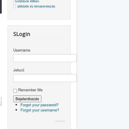
kutatások élőben
attitűdök és témakeretezés
SLogin
Username
Jelszó
Remember Me
Forgot your password?
Forgot your username?
slogin.info