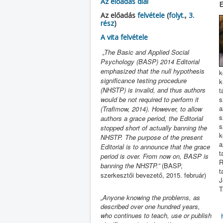
Az előadás diái
E
Az előadás
felvétele
(
folyt.
,
3.
rész
)
A vita felvétele
„The Basic and Applied Social
Psychology (BASP) 2014 Editorial
emphasized that the null hypothesis
k
significance testing procedure
k
(NHSTP) is invalid, and thus authors
t
would be not required to perform it
s
a
(Trafimow, 2014). However, to allow
s
authors a grace period, the Editorial
s
stopped short of actually banning the
k
NHSTP. The purpose of the present
a
Editorial is to announce that the grace
t
period is over. From now on, BASP is
R
banning the NHSTP.”
(BASP,
t
szerkesztői bevezető, 2015. február)
J
T
„Anyone knowing the problems, as
described over one hundred years,
who continues to teach, use or publish