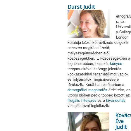
Durst Judit
etnográf
s, az
Universit
y Colleg
London
kutatója közel két évtizede dolgozik
nehezen megközelíthető,
mélyszegénységben élő
közösségekben. E közösségekben a
legnehezebben, hosszú,
kényes
terepmunkával és/vagy jelentős
kockázatokkal feltárható motivációk
és folyamatok megismerésére
törekszik. Korábban elsősorban a
demográfiai magatartás
érdekelte, az
utóbbi időben pedig többek között az
illegális hitelezés
és a
kivándorlás
vizsgálatával foglalkozik.
Kovác
Éva
Judit