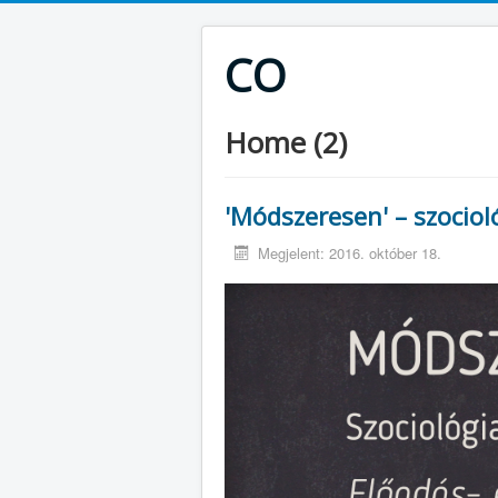
CO
Home (2)
'Módszeresen' – szociol
Megjelent: 2016. október 18.