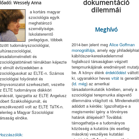
dokumentáció
lőadó: Wessely Anna
dilemmái
a kortárs magyar
szociológia egyik
meghatározó
személyisége.
Meghívó
Iskolateremtő
pedagógus, többek
2014-ben jelent meg
Alice Goffman
özött tudományszociológiai,
monográfiája
, amely egy philadelphiai
ultúraszociológiai,
kábítószer-kereskedelemmel
ársadalomelméleti és
foglalkozó társaságban végzett
zociológiatörténeti témákban képezte
terepmunkájának eredményeit mutatj
z elmúlt évtizedekben a
be. A könyv élénk
érdeklődést
váltott
zociológusokat az ELTE-n. Számos
ki, ugyanakkor heves
vitát
is generált
zociológiai folyóiratot és
(
ld. még
) az amerikai
önyvsorozatot szerkesztett, vezette
társadalomkutatók körében, amely a
z ELTE tudományos diákköri
szociológiai terepmunka alapvető
anácsát, igazgatta az ELTE Angelusz
dilemmáira világított rá. Mindenekelőt
óbert Szakkollégiumát, és
adódott a kérdés: Igazolhatja-e a
anszékvezető volt az ELTE TáTK-n.
megismerési igény a törvényes
elenleg a Magyar Szociológiai
határok átlépését? Továbbá:
ársaság elnöke.
támogathatja-e a tudományos
közösség a kutatóra (és esetleg
másokra) veszélyes kutatási
Hozzászólók: