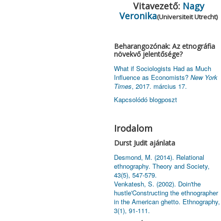
Vitavezető:
Nagy
Veronika
(Universiteit Utrecht)
Beharangozónak: Az etnográfia
növekvő jelentősége?
What if Sociologists Had as Much
Influence as Economists?
New York
Times
, 2017. március 17.
Kapcsolódó blogposzt
Irodalom
Durst Judit ajánlata
Desmond, M. (2014). Relational
ethnography. Theory and Society,
43(5), 547-579.
Venkatesh, S. (2002). Doin'the
hustle'Constructing the ethnographer
in the American ghetto. Ethnography,
3(1), 91-111.