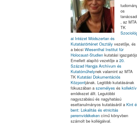
tudomán
os
tanácsad
, az MTA
TK
Szociológ
ai Intézet Módszertan és
Kutatástörténet Osztály
vezetője, és
a bécsi
Wiesenthal Institut für
Holocaust-Studien
kutatási igazgatója
Emellett alapító vezetője a
20.
Század Hangja Archívum és
Kutatóműhely
nek valamint az MTA
TK
Kutatási Dokumentációs
Központ
jának. Legtöbb kutatásának
fókuszában a
személyes
és
kollektív
emlékezet állt. Legutóbbi
nagyszabású és nagyhatású
esettanulmányos kutatásáról a
Kint é
bent: Lokalitás és etnicitás
peremvidékeken
című könyvben
számolt be kollégáival.