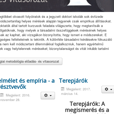
többet olvasott folyóiratok és a jegyzett doktori iskolák sok évtizede
ódszertanilag helyes mérések alapján tegyenek csak empirikus állításokat.
ktatók által tartott kurzusok feladata világszerte, hogy megtanítsák a
hallgatóknak, hogy melyek a társadalmi összefüggések mérésének helyes
ak az kaphat, aki vizsgákon bizonyította, hogy ismeri e módszereket. E
ges feltételeinek is tekintik. A különféle társadalmi kérdésekre fókuszáló
 ha nem kell módszertani dilemmákkal foglalkozniuk, hanem egyértelmű
ek vagy helytelennek méréseket; bizonytalanságot és vitát inkább tartalmi
iai metodológia előadás- és vitasorozat
elmélet és empíria - a
Terepjárók
résztvevők
Megjelent: 2017.
március 14.
Megjelent: 2016.
november 28.
Terepjárók: A
megismerés és a