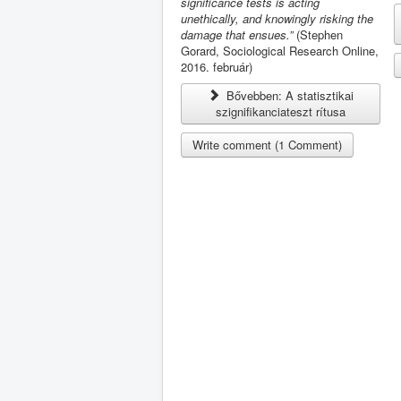
significance tests is acting
unethically, and knowingly risking the
damage that ensues.”
(Stephen
Gorard, Sociological Research Online,
2016. február)
Bővebben: A statisztikai
szignifikanciateszt rítusa
Write comment (1 Comment)